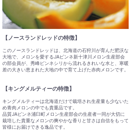
【ノースランドレッドの特徴】
このノースランドレッドは、北海道の石狩川が育んだ肥沃な
大地で、メロンを愛するJAピンネ新十津川メロン生産部会
の部会員が、秀峰ピンネシリから流れるきれいな水と、寒暖
差の大きい恵まれた大地の中で育て上げた赤肉メロンです。
【キングメルティーの特徴】
キングメルティーは北海道だけで栽培され生産量も少ないた
め青肉メロンの中でも貴重品です。
品質JAピンネ浦臼町メロン生産部会の生産者一同が大切に
栽培した貴重なメロンの爽やかな香りと甘さは自信をもって
皆様にお届けできる逸品です。